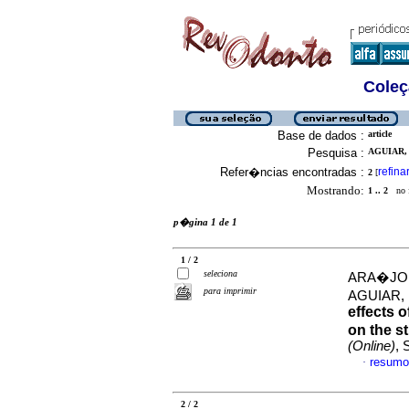
Coleç
Base de dados :
article
Pesquisa :
AGUIAR,
Refer�ncias encontradas :
refina
2
[
Mostrando:
1 .. 2
no f
p�gina 1 de 1
1 / 2
seleciona
ARA�JO, R
para imprimir
AGUIAR, 
effects 
on the s
(Online)
, 
resumo
·
2 / 2