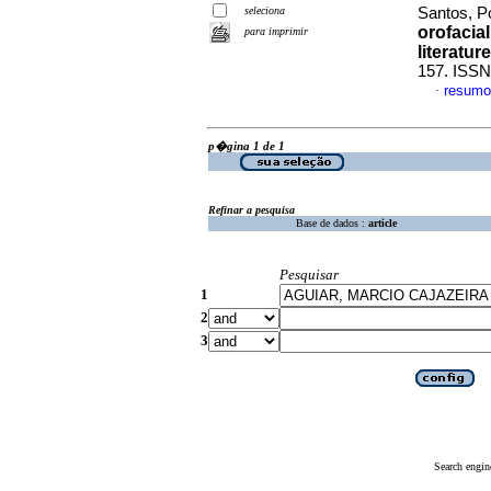
seleciona
Santos, P
orofacial
para imprimir
literature
157. ISSN
resumo
·
p�gina 1 de 1
Refinar a pesquisa
Base de dados :
article
Pesquisar
1
2
3
Search engin