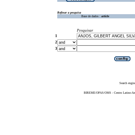
Refinar a pesquisa
Base de dados :
article
Pesquisar
1
2
3
Search engin
BIREME/OPAS/OMS - Centro Latino-Ame