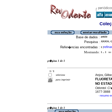
Coleç
Base de dados :
article
Pesquisa :
ANJOS, G
Refer�ncias encontradas :
refina
1
[
Mostrando:
1 .. 1
no f
p�gina 1 de 1
1 / 1
Anjos, Gilbe
seleciona
FLUORET
para imprimir
NO ESTAD
Odontol. Cl�
1677-3888
resumo e
·
p�gina 1 de 1