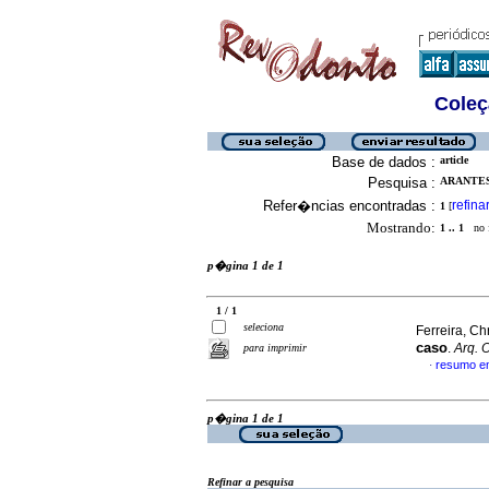
Coleç
Base de dados :
article
Pesquisa :
ARANTES
Refer�ncias encontradas :
refina
1
[
Mostrando:
1 .. 1
no f
p�gina 1 de 1
1 / 1
seleciona
Ferreira, Ch
caso
.
Arq. 
para imprimir
resumo e
·
p�gina 1 de 1
Refinar a pesquisa