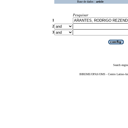
Base de dados :
article
Pesquisar
1
2
3
Search engin
BIREME/OPAS/OMS - Centro Latino-Ame