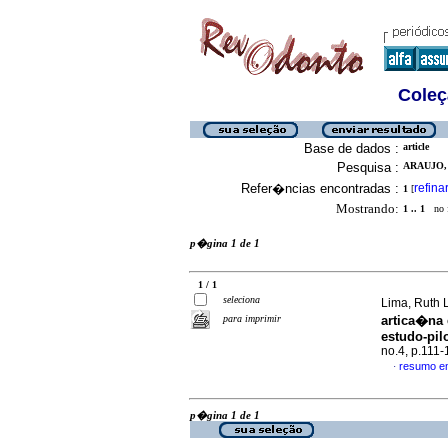
Coleç
Base de dados :
article
Pesquisa :
ARAUJO,
Refer�ncias encontradas :
refina
1
[
Mostrando:
1 .. 1
no f
p�gina 1 de 1
1 / 1
seleciona
Lima, Ruth L
para imprimir
artica�na 
estudo-pil
no.4, p.111
resumo e
·
p�gina 1 de 1