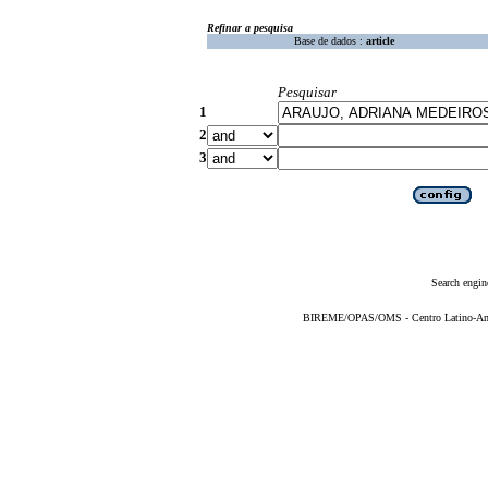
Refinar a pesquisa
Base de dados :
article
Pesquisar
1
2
3
Search engin
BIREME/OPAS/OMS - Centro Latino-Ame