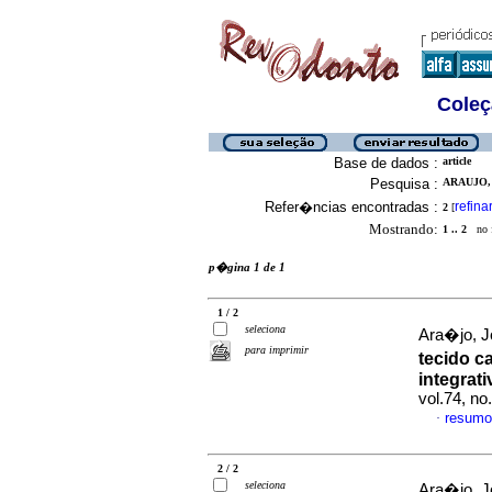
Coleç
Base de dados :
article
Pesquisa :
ARAUJO, 
Refer�ncias encontradas :
refina
2
[
Mostrando:
1 .. 2
no f
p�gina 1 de 1
1 / 2
seleciona
Ara�jo, Jo
para imprimir
tecido c
integrati
vol.74, n
resumo
·
2 / 2
seleciona
Ara�jo, Jo