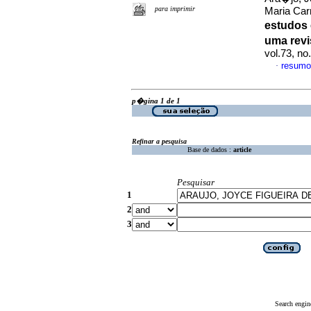
para imprimir
Maria Car
estudos 
uma revi
vol.73, n
resumo
·
p�gina 1 de 1
Refinar a pesquisa
Base de dados :
article
Pesquisar
1
2
3
Search engin