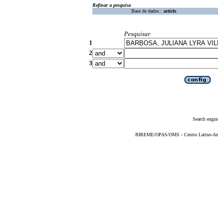
Refinar a pesquisa
Base de dados :
article
Pesquisar
1
2
3
Search engin
BIREME/OPAS/OMS - Centro Latino-Ame