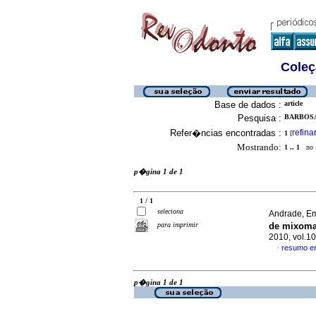
Coleç
Base de dados :
article
Pesquisa :
BARBOSA,
Refer�ncias encontradas :
refina
1
[
Mostrando:
1 .. 1
no f
p�gina 1 de 1
1 / 1
seleciona
Andrade, Em
para imprimir
de mixom
2010, vol.1
resumo e
·
p�gina 1 de 1