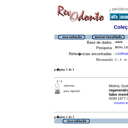
Coleç
Base de dados :
article
Pesquisa :
BUSS, L
Refer�ncias encontradas :
refina
1
[
Mostrando:
1 .. 1
no f
p�gina 1 de 1
1 / 1
seleciona
Molina, Gust
regenerati
para imprimir
latex mem
ISSN 1677-
resumo e
·
p�gina 1 de 1