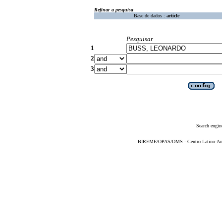
Refinar a pesquisa
Base de dados :
article
Pesquisar
1
2
3
Search engin
BIREME/OPAS/OMS - Centro Latino-Ame