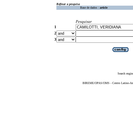
Refinar a pesquisa
Base de dados :
article
Pesquisar
1
2
3
Search engin
BIREME/OPAS/OMS - Centro Latino-Ame