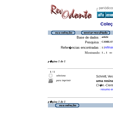
Coleç
Base de dados :
article
Pesquisa :
CAMILOTT
Refer�ncias encontradas :
refina
1
[
Mostrando:
1 .. 1
no f
p�gina 1 de 1
1 / 1
seleciona
Schmitt, Ver
para imprimir
uma resin
Cl�n.-Cient.
resumo e
·
p�gina 1 de 1