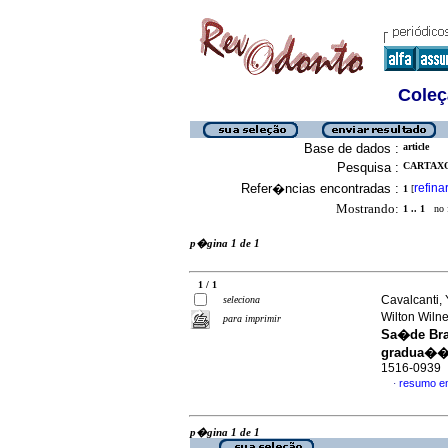
Coleç
Base de dados :
article
Pesquisa :
CARTAXO
Refer�ncias encontradas :
refina
1
[
Mostrando:
1 .. 1
no f
p�gina 1 de 1
1 / 1
Cavalcanti, 
seleciona
Wilton Wiln
para imprimir
Sa�de Bra
gradua�
1516-0939
resumo e
·
p�gina 1 de 1