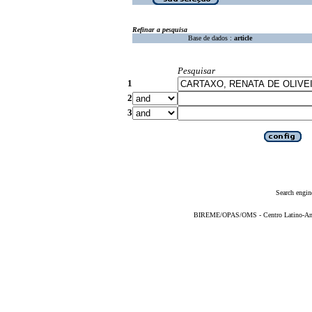
Refinar a pesquisa
Base de dados :
article
Pesquisar
1
2
3
Search engin
BIREME/OPAS/OMS - Centro Latino-Ame