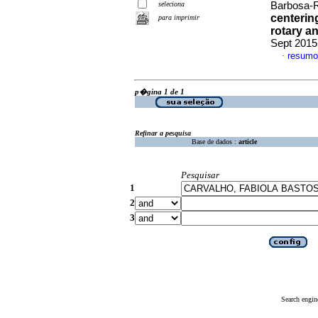
seleciona
Barbosa-Ri
centerin
para imprimir
rotary a
Sept 2015
resumo
·
p�gina 1 de 1
Refinar a pesquisa
Base de dados :
article
Pesquisar
1
2
3
Search engin