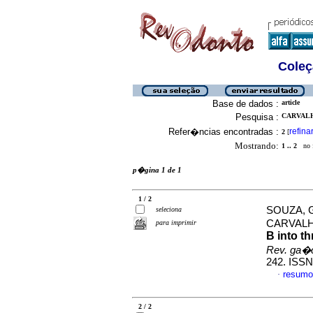
Coleç
Base de dados :
article
Pesquisa :
CARVALH
Refer�ncias encontradas :
refina
2
[
Mostrando:
1 .. 2
no f
p�gina 1 de 1
1 / 2
SOUZA, Gr
seleciona
CARVALHO
para imprimir
B into th
Rev. ga�c
242. ISSN
resumo
·
2 / 2