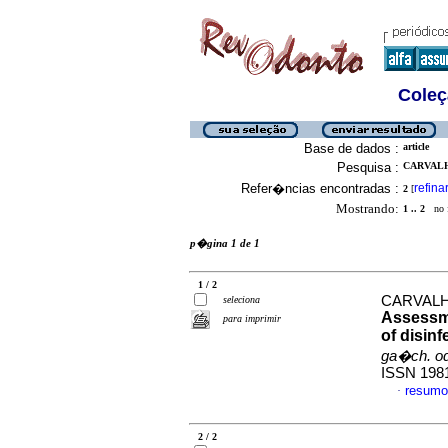
Coleç
Base de dados :
article
Pesquisa :
CARVALH
Refer�ncias encontradas :
refina
2
[
Mostrando:
1 .. 2
no f
p�gina 1 de 1
1 / 2
CARVALHO,
seleciona
Assessme
para imprimir
of disin
ga�ch. od
ISSN 198
resumo
·
2 / 2