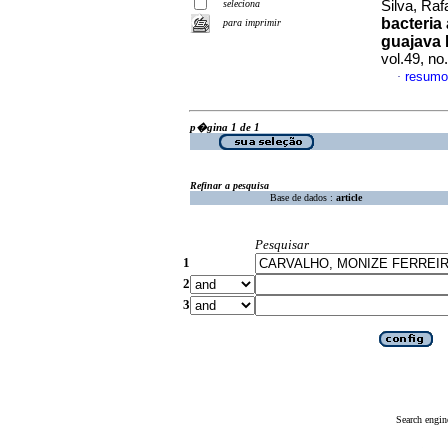
seleciona
Silva, Raf
bacteria
para imprimir
guajava L
vol.49, n
resumo
·
p�gina 1 de 1
Refinar a pesquisa
Base de dados :
article
Pesquisar
1
2
3
Search engin