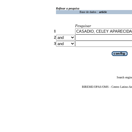
Refinar a pesquisa
Base de dados :
article
Pesquisar
1
2
3
Search engin
BIREME/OPAS/OMS - Centro Latino-Ame