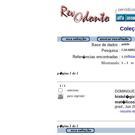
Coleç
Base de dados :
article
Pesquisa :
CASADIO
Refer�ncias encontradas :
refina
1
[
Mostrando:
1 .. 1
no f
p�gina 1 de 1
1 / 1
seleciona
DOMINGUEZ,
para imprimir
histol�gic
met�licos
grad.
, Jun 2
resumo e
·
p�gina 1 de 1