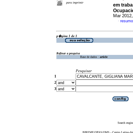
para imprimir
em trab
Ocupaci
Mar 2012,
resumo
·
p�gina 1 de 1
Refinar a pesquisa
Base de dados :
article
Pesquisar
1
2
3
Search engin
BIREME/OPAS/OMS - Centro Latino-Ame