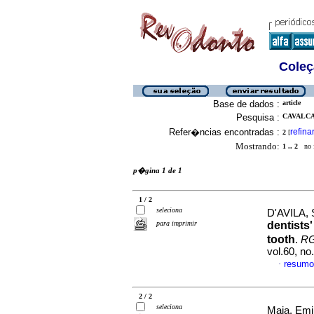
Coleç
Base de dados :
article
Pesquisa :
CAVALCA
Refer�ncias encontradas :
refina
2
[
Mostrando:
1 .. 2
no f
p�gina 1 de 1
1 / 2
seleciona
D'AVILA, 
para imprimir
dentists
tooth
.
RG
vol.60, n
resumo
·
2 / 2
seleciona
Maia, Emi