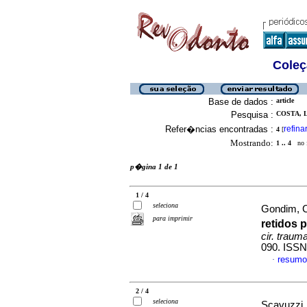
Coleç
Base de dados :
article
Pesquisa :
COSTA, L
Refer�ncias encontradas :
refina
4
[
Mostrando:
1 .. 4
no f
p�gina 1 de 1
1 / 4
seleciona
Gondim, C
para imprimir
retidos 
cir. traum
090. ISSN
resumo
·
2 / 4
seleciona
Scavuzzi,