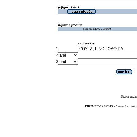
p�gina 1 de 1
Refinar a pesquisa
Base de dados :
article
Pesquisar
1
2
3
Search engin
BIREME/OPAS/OMS - Centro Latino-Ame