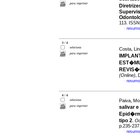
para imprimir
Diretriz
Supervis
Odontol
113. ISSN
resumo
·
3 / 4
seleciona
Costa, Li
para imprimir
IMPLAN
EST�MU
REVIS�
(Online)
, 
resumo
·
4 / 4
seleciona
Paiva, Mon
para imprimir
salivar 
Epid�rmi
tipo 2
.
Od
p.235-237
resumo
·