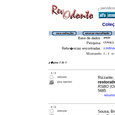
Coleç
Base de dados :
article
Pesquisa :
CUNALI,
Refer�ncias encontradas :
refina
2
[
Mostrando:
1 .. 2
no f
p�gina 1 de 1
1 / 2
seleciona
Rizzante, 
restorat
para imprimir
RSBO (On
5685
resumo
·
2 / 2
seleciona
Sousa, Bru