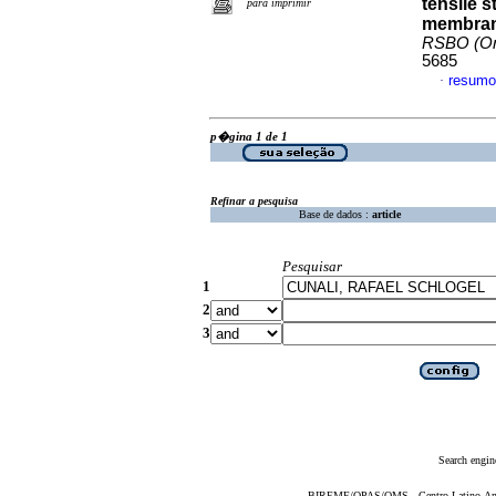
tensile s
para imprimir
membrane
RSBO (On
5685
resumo
·
p�gina 1 de 1
Refinar a pesquisa
Base de dados :
article
Pesquisar
1
2
3
Search engin
BIREME/OPAS/OMS - Centro Latino-Ame