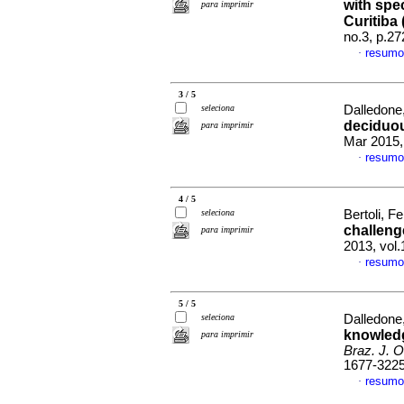
with spec
para imprimir
Curitiba 
no.3, p.2
resumo
·
3 / 5
seleciona
Dalledone,
deciduou
para imprimir
Mar 2015,
resumo
·
4 / 5
seleciona
Bertoli, F
challeng
para imprimir
2013, vol
resumo
·
5 / 5
seleciona
Dalledone,
knowledg
para imprimir
Braz. J. O
1677-322
resumo
·