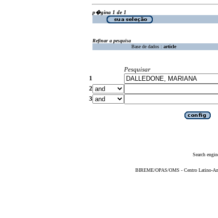
p�gina 1 de 1
Refinar a pesquisa
Base de dados :
article
Pesquisar
1
2
3
Search engin
BIREME/OPAS/OMS - Centro Latino-Ame