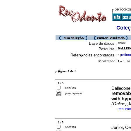
Coleç
Base de dados :
article
Pesquisa :
DALLEDO
Refer�ncias encontradas :
refina
5
[
Mostrando:
1 .. 5
no f
p�gina 1 de 1
1 / 5
seleciona
Dalledone,
removabl
para imprimir
with hyp
(Online)
, 
resumo
·
2 / 5
seleciona
Junior, Ce