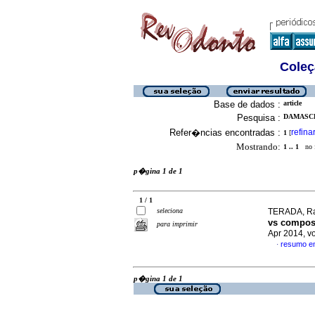
Coleç
Base de dados :
article
Pesquisa :
DAMASCE
Refer�ncias encontradas :
refina
1
[
Mostrando:
1 .. 1
no f
p�gina 1 de 1
1 / 1
seleciona
TERADA, Ra
vs composi
para imprimir
Apr 2014, vo
resumo e
·
p�gina 1 de 1