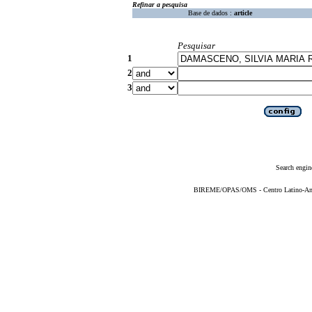
Refinar a pesquisa
Base de dados :
article
Pesquisar
1
2
3
Search engin
BIREME/OPAS/OMS - Centro Latino-Ame