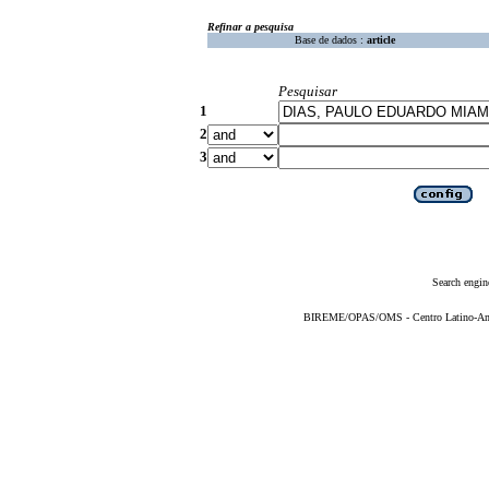
Refinar a pesquisa
Base de dados :
article
Pesquisar
1
2
3
Search engin
BIREME/OPAS/OMS - Centro Latino-Ame