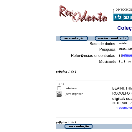
Coleç
Base de dados :
article
Pesquisa :
DIAS, P
Refer�ncias encontradas :
refina
1
[
Mostrando:
1 .. 1
no f
p�gina 1 de 1
1 / 1
BEAINI, TH
seleciona
RODOLFO 
para imprimir
digital: s
2010, vol.1
resumo e
·
p�gina 1 de 1