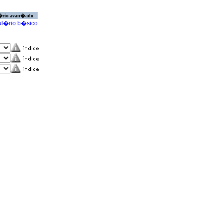
�rio avan�ado
l�rio b�sico