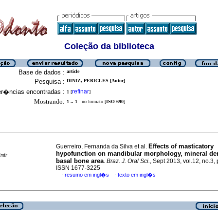
Coleção da biblioteca
Base de dados :
article
Pesquisa :
DINIZ, PERICLES [Autor]
er�ncias encontradas :
refinar
1
[
]
Mostrando:
1 .. 1
no formato [
ISO 690
]
Effects of masticatory
Guerreiro, Fernanda da Silva et al.
hypofunction on mandibular morphology, mineral de
imir
basal bone area
.
Braz. J. Oral Sci.
, Sept 2013, vol.12, no.3,
ISSN 1677-3225
resumo em ingl�s
texto em ingl�s
·
·