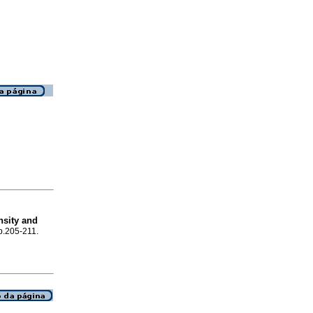
nsity and
 p.205-211.