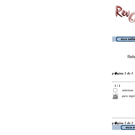
Ref
p�gina 1 de 1
1 / 1
seleciona
para impr
p�gina 1 de 1