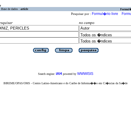
a
Base de dados :
article
Formul
Formul�rio livre
Formu
Pesquisar por :
esquisar
no campo
iAH
WWWISIS
Search engine:
powered by
BIREME/OPAS/OMS - Centro Latino-Americano e do Caribe de Informa��o em Ci�ncias da Sa�de