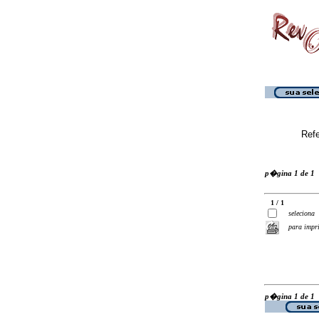
Ref
p�gina 1 de 1
1 / 1
seleciona
para impr
p�gina 1 de 1