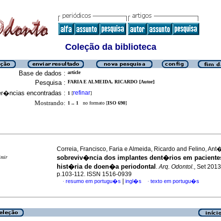
Coleção da biblioteca
Base de dados :
article
Pesquisa :
FARIA E ALMEIDA, RICARDO [Autor]
er�ncias encontradas :
refinar
1
[
]
Mostrando:
1 .. 1
no formato [
ISO 690
]
Correia, Francisco, Faria e Almeida, Ricardo and Felino, An
sobreviv�ncia dos implantes dent�rios em pacient
imir
hist�ria de doen�a periodontal
.
Arq. Odontol.
, Set 2013
p.103-112. ISSN 1516-0939
|
resumo em portugu�s
ingl�s
texto em portugu�s
·
·