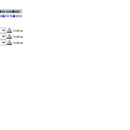
�rio avan�ado
l�rio b�sico