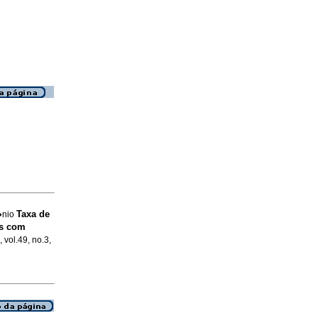
Taxa de
t�nio
es com
, vol.49, no.3,