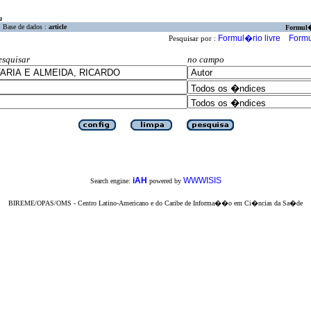
a
Base de dados :
article
Formul
Formul�rio livre
Formu
Pesquisar por :
esquisar
no campo
iAH
WWWISIS
Search engine:
powered by
BIREME/OPAS/OMS - Centro Latino-Americano e do Caribe de Informa��o em Ci�ncias da Sa�de