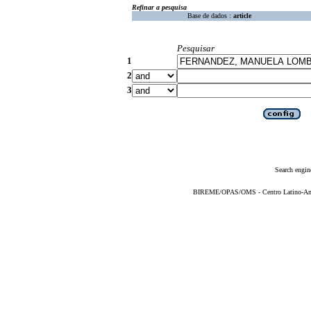
Refinar a pesquisa
Base de dados :
article
Pesquisar
1
2
3
Search engin
BIREME/OPAS/OMS - Centro Latino-Ame