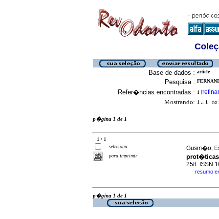
Coleç
Base de dados :
article
Pesquisa :
FERNAND
Refer�ncias encontradas :
refina
1
[
Mostrando:
1 .. 1
no f
p�gina 1 de 1
1 / 1
seleciona
Gusm�o, Est
para imprimir
prot�ticas
258. ISSN 
resumo e
·
p�gina 1 de 1