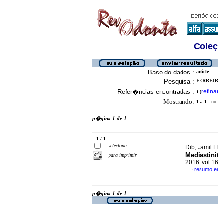
Coleç
Base de dados :
article
Pesquisa :
FERREIRA
Refer�ncias encontradas :
refina
1
[
Mostrando:
1 .. 1
no f
p�gina 1 de 1
1 / 1
seleciona
Dib, Jamil El
Mediastini
para imprimir
2016, vol.1
resumo e
·
p�gina 1 de 1