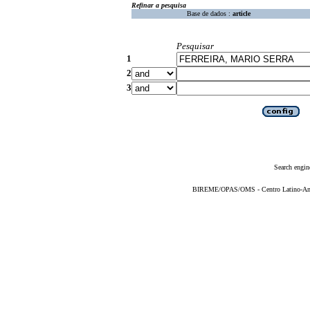
Refinar a pesquisa
Base de dados :
article
Pesquisar
1
2
3
Search engin
BIREME/OPAS/OMS - Centro Latino-Ame