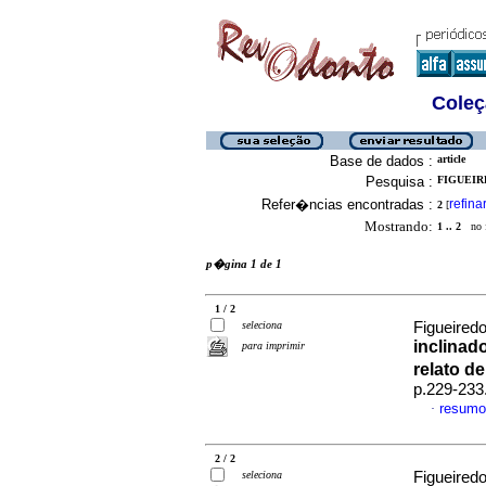
Coleç
Base de dados :
article
Pesquisa :
FIGUEIR
Refer�ncias encontradas :
refina
2
[
Mostrando:
1 .. 2
no f
p�gina 1 de 1
1 / 2
seleciona
Figueiredo
inclinad
para imprimir
relato d
p.229-233
resumo
·
2 / 2
seleciona
Figueiredo