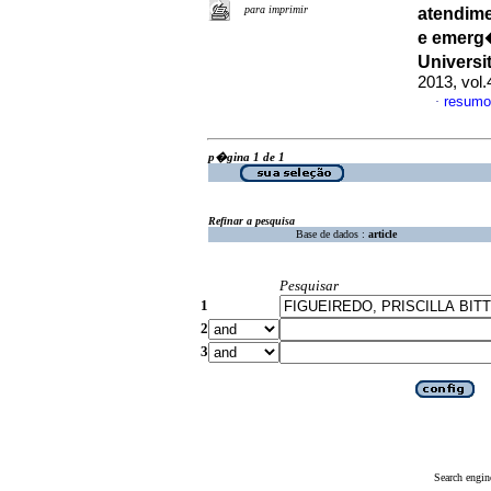
para imprimir
atendime
e emerg
Univers
2013, vol.
resumo
·
p�gina 1 de 1
Refinar a pesquisa
Base de dados :
article
Pesquisar
1
2
3
Search engin