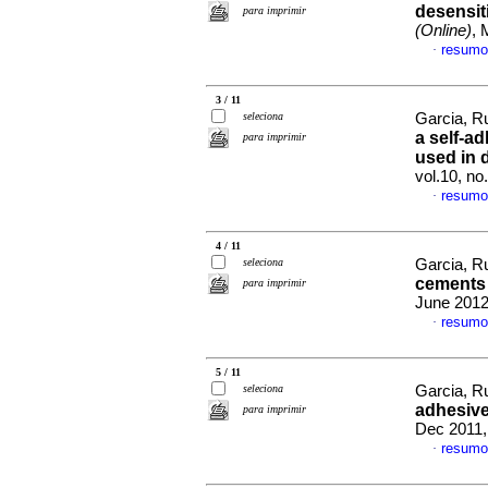
desensit
para imprimir
(Online)
, 
resumo
·
3 / 11
seleciona
Garcia, R
a self-a
para imprimir
used in 
vol.10, n
resumo
·
4 / 11
seleciona
Garcia, R
cements 
para imprimir
June 2012
resumo
·
5 / 11
seleciona
Garcia, R
adhesive
para imprimir
Dec 2011,
resumo
·