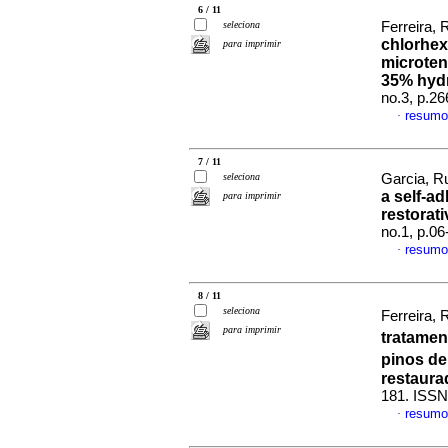
6 / 11
seleciona
Ferreira, 
chlorhex
para imprimir
microten
35% hyd
no.3, p.2
resumo
·
7 / 11
seleciona
Garcia, R
a self-a
para imprimir
restorati
no.1, p.0
resumo
·
8 / 11
seleciona
Ferreira, 
para imprimir
tratamen
pinos de
restaura
181. ISSN
resumo
·