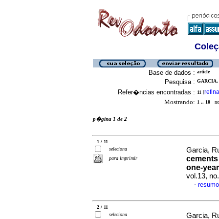
Coleç
Base de dados :
article
Pesquisa :
GARCIA,
Refer�ncias encontradas :
refina
11
[
Mostrando:
1 .. 10
no 
p�gina 1 de 2
1 / 11
seleciona
Garcia, R
cements t
para imprimir
one-year
vol.13, n
resumo
·
2 / 11
seleciona
Garcia, R