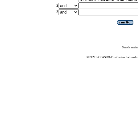
2
3
Search engin
BIREME/OPAS/OMS - Centro Latino-Ame