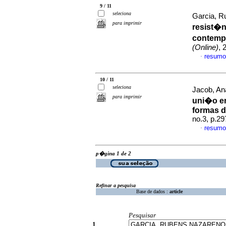
9 / 11
seleciona
Garcia, R
para imprimir
resist�n
contemp
(Online)
, 
resumo
·
10 / 11
seleciona
Jacob, Ana
para imprimir
uni�o em
formas 
no.3, p.2
resumo
·
p�gina 1 de 2
Refinar a pesquisa
Base de dados :
article
Pesquisar
1