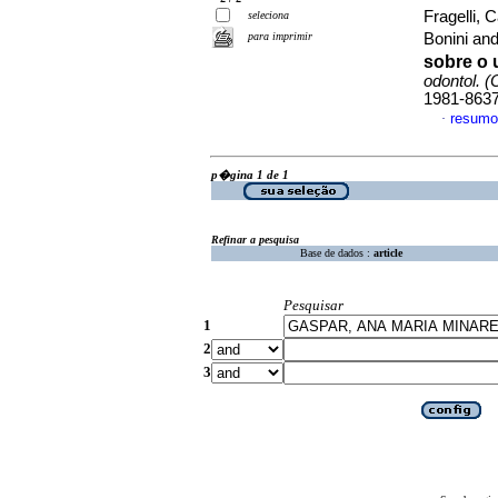
Fragelli, 
seleciona
para imprimir
Bonini an
sobre o 
odontol. (
1981-863
resumo
·
p�gina 1 de 1
Refinar a pesquisa
Base de dados :
article
Pesquisar
1
2
3