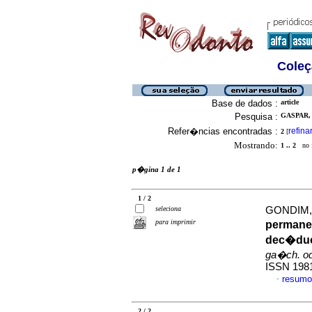
Coleç
Base de dados :
article
Pesquisa :
GASPAR,
Refer�ncias encontradas :
refina
2
[
Mostrando:
1 .. 2
no f
p�gina 1 de 1
1 / 2
seleciona
GONDIM, J
para imprimir
permane
dec�duo
ga�ch. od
ISSN 198
resumo
·
2 / 2