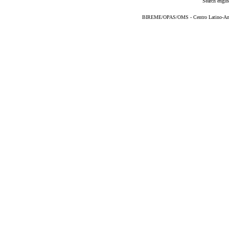
Search engin
BIREME/OPAS/OMS - Centro Latino-Ame