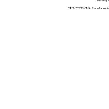
Search engin
BIREME/OPAS/OMS - Centro Latino-Ame