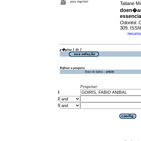
para imprimir
Tatiane M
doen�as
essencia
Odontol. C
309. ISSN
resumo
·
p�gina 1 de 1
Refinar a pesquisa
Base de dados :
article
Pesquisar
1
2
3