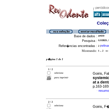
Coleç
Base de dados :
article
Pesquisa :
GOIRIS, 
Refer�ncias encontradas :
refina
2
[
Mostrando:
1 .. 2
no f
p�gina 1 de 1
1 / 2
seleciona
Goiris, Fa
systemic 
para imprimir
at a dent
p.163-169
resumo
·
2 / 2
seleciona
Goiris, F