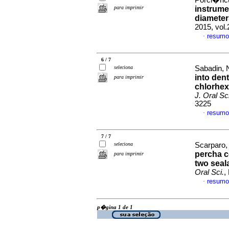
Porci�ncul
para imprimir
instrume
diameter
2015, vol.
resumo
·
6 / 7
seleciona
Sabadin, N
into dent
para imprimir
chlorhex
J. Oral Sci
3225
resumo
·
7 / 7
seleciona
Scarparo,
percha c
para imprimir
two seal
Oral Sci.
,
resumo
·
p�gina 1 de 1