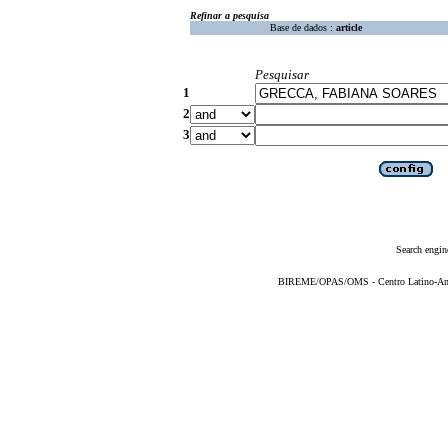
Refinar a pesquisa
Base de dados :
article
Pesquisar
1
2
3
Search engin
BIREME/OPAS/OMS - Centro Latino-Ame