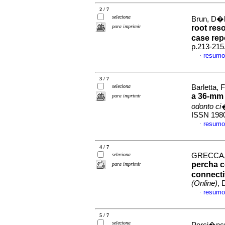
2 / 7
seleciona
Brun, D�b
para imprimir
root res
case rep
p.213-215
resumo
·
3 / 7
seleciona
Barletta, 
a 36-mm 
para imprimir
odonto ci
ISSN 198
resumo
·
4 / 7
seleciona
GRECCA, F
percha c
para imprimir
connectiv
(Online)
, 
resumo
·
5 / 7
seleciona