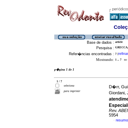
Coleç
Base de dados :
article
Pesquisa :
GRECCA,
Refer�ncias encontradas :
refina
7
[
Mostrando:
1 .. 7
no f
p�gina 1 de 1
1 / 7
seleciona
D�rr, Gui
para imprimir
Giordani,
atendim
Especial
Rev. AB
5954
resumo
·