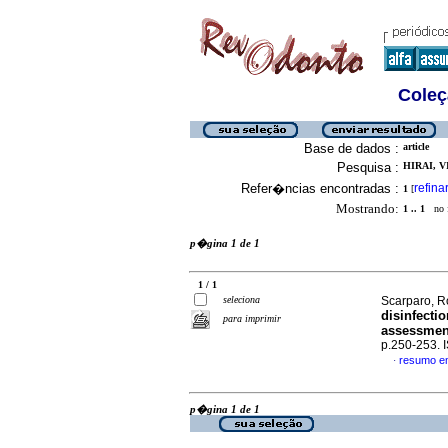
Coleç
Base de dados :
article
Pesquisa :
HIRAI, V
Refer�ncias encontradas :
refina
1
[
Mostrando:
1 .. 1
no f
p�gina 1 de 1
1 / 1
seleciona
Scarparo, R
disinfecti
para imprimir
assessmen
p.250-253.
resumo e
·
p�gina 1 de 1