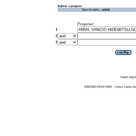
Refinar a pesquisa
Base de dados :
article
Pesquisar
1
2
3
Search engin
BIREME/OPAS/OMS - Centro Latino-Ame