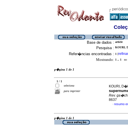
Coleç
Base de dados :
article
Pesquisa :
KOURI, D
Refer�ncias encontradas :
refina
1
[
Mostrando:
1 .. 1
no f
p�gina 1 de 1
1 / 1
seleciona
KOURI, D�b
supernumer
para imprimir
Rev. ga�ch.
8637
resumo e
·
p�gina 1 de 1