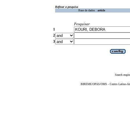
Refinar a pesquisa
Base de dados :
article
Pesquisar
1
2
3
Search engin
BIREME/OPAS/OMS - Centro Latino-Ame