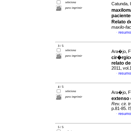
seleciona
Catunda, 
para imprimir
maxiloma
paciente
Relato d
maxilo-fac
resumo
·
3 / 5
seleciona
Ara�jo, F
para imprimir
cir�rgic
relato d
2011, vol.
resumo
·
4 / 5
seleciona
Ara�jo, F
para imprimir
extenso 
Rev. cir. 
p.81-85. 
resumo
·
5 / 5