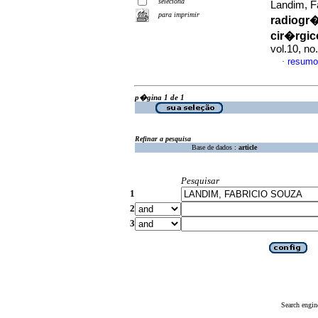
seleciona
Landim, Fa
para imprimir
radiogr�
cir�rgic
vol.10, n
resumo
·
p�gina 1 de 1
Refinar a pesquisa
Base de dados :
article
Pesquisar
1
2
3
Search engin