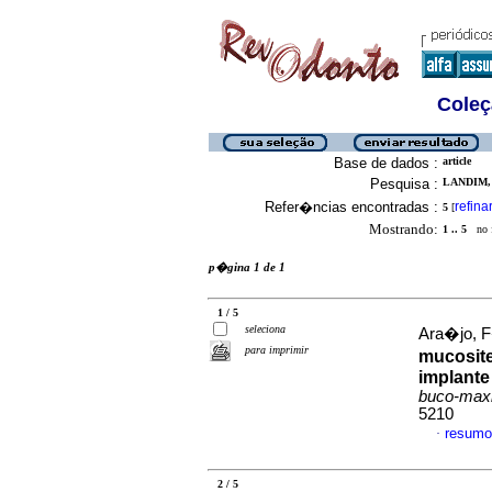
Coleç
Base de dados :
article
Pesquisa :
LANDIM, 
Refer�ncias encontradas :
refina
5
[
Mostrando:
1 .. 5
no f
p�gina 1 de 1
1 / 5
seleciona
Ara�jo, F
para imprimir
mucosite
implante
buco-maxi
5210
resumo
·
2 / 5