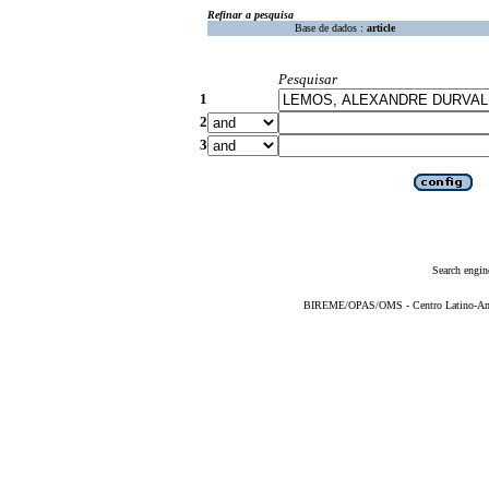
Refinar a pesquisa
Base de dados :
article
Pesquisar
1
2
3
Search engin
BIREME/OPAS/OMS - Centro Latino-Ame