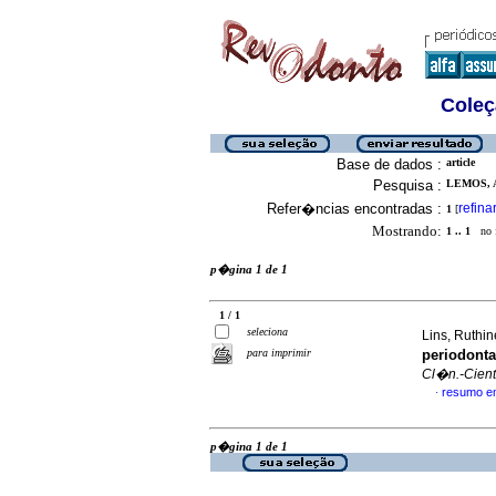
Coleç
Base de dados :
article
Pesquisa :
LEMOS, 
Refer�ncias encontradas :
refina
1
[
Mostrando:
1 .. 1
no f
p�gina 1 de 1
1 / 1
seleciona
Lins, Ruthi
para imprimir
periodont
Cl�n.-Cient.
resumo e
·
p�gina 1 de 1