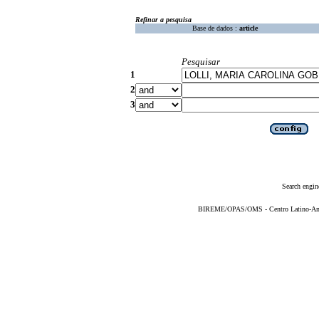
Refinar a pesquisa
Base de dados :
article
Pesquisar
1
2
3
Search engin
BIREME/OPAS/OMS - Centro Latino-Ame