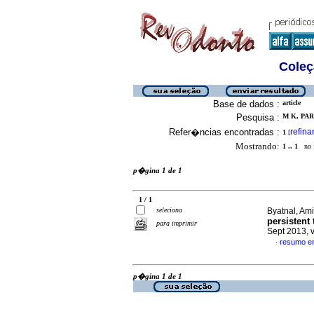
Coleç
Base de dados :
article
Pesquisa :
M K, PAR
Refer�ncias encontradas :
refina
1
[
Mostrando:
1 .. 1
no f
p�gina 1 de 1
1 / 1
seleciona
Byatnal, Amit
persistent
para imprimir
Sept 2013, 
resumo e
·
p�gina 1 de 1