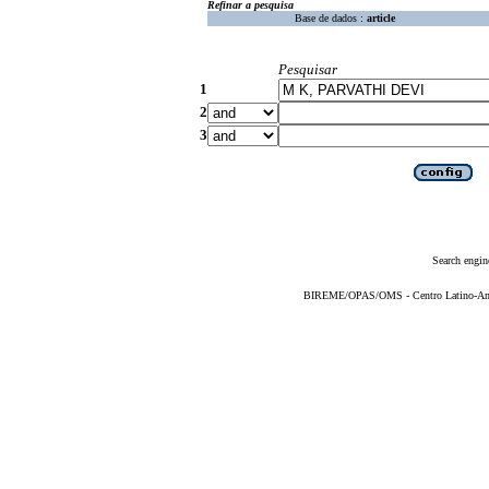
Refinar a pesquisa
Base de dados :
article
Pesquisar
1
2
3
Search engin
BIREME/OPAS/OMS - Centro Latino-Ame