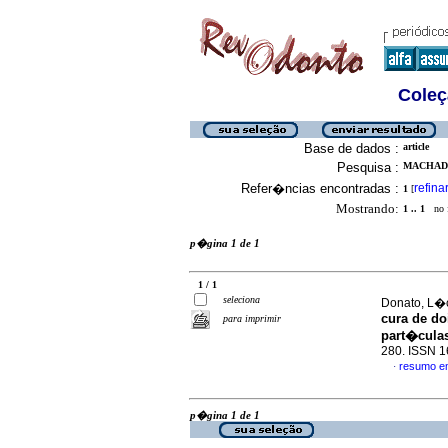
Coleç
Base de dados :
article
Pesquisa :
MACHADO
Refer�ncias encontradas :
refina
1
[
Mostrando:
1 .. 1
no f
p�gina 1 de 1
1 / 1
seleciona
Donato, L�c
cura de do
para imprimir
part�cula
280. ISSN 
resumo e
·
p�gina 1 de 1