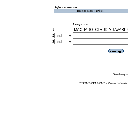
Refinar a pesquisa
Base de dados :
article
Pesquisar
1
2
3
Search engin
BIREME/OPAS/OMS - Centro Latino-Ame