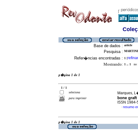
Coleç
Base de dados :
article
Pesquisa :
MARTINI
Refer�ncias encontradas :
refina
1
[
Mostrando:
1 .. 1
no f
p�gina 1 de 1
1 / 1
seleciona
Marques, L�
bone graft 
para imprimir
ISSN 1984-
resumo e
·
p�gina 1 de 1