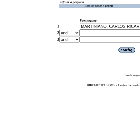
Refinar a pesquisa
Base de dados :
article
Pesquisar
1
2
3
Search engin
BIREME/OPAS/OMS - Centro Latino-Ame