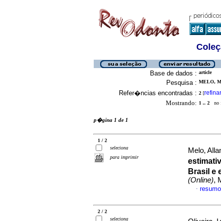
Coleç
Base de dados :
article
Pesquisa :
MELO, MA
Refer�ncias encontradas :
refina
2
[
Mostrando:
1 .. 2
no f
p�gina 1 de 1
1 / 2
seleciona
Melo, Alla
para imprimir
estimati
Brasil e
(Online)
, 
resumo
·
2 / 2
seleciona