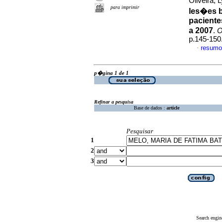
Oliveira, 
para imprimir
les�es b
paciente
a 2007
.
O
p.145-150
resumo
·
p�gina 1 de 1
Refinar a pesquisa
Base de dados :
article
Pesquisar
1
2
3
Search engin