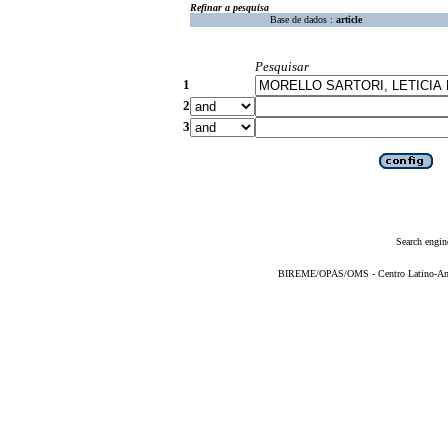
Refinar a pesquisa
Base de dados :
article
Pesquisar
1
2
3
Search engin
BIREME/OPAS/OMS - Centro Latino-Ame