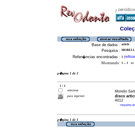
Coleç
Base de dados :
article
Pesquisa :
MORELLO
Refer�ncias encontradas :
refina
1
[
Mostrando:
1 .. 1
no f
p�gina 1 de 1
1 / 1
seleciona
Morello Sart
disco artic
para imprimir
4012
resumo e
·
p�gina 1 de 1