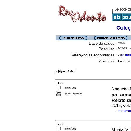
Coleç
Base de dados :
article
Pesquisa :
MUNIZ, 
Refer�ncias encontradas :
refina
2
[
Mostrando:
1 .. 2
no f
p�gina 1 de 1
1 / 2
seleciona
Nogueira 
para imprimir
por arma
Relato d
2015, vol.
resumo
·
2 / 2
seleciona
Muniz, Vi