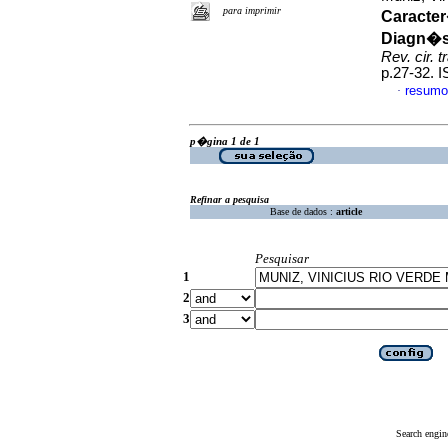
para imprimir
Caracter
Diagn�s
Rev. cir. 
p.27-32. 
resumo
·
p�gina 1 de 1
Refinar a pesquisa
Base de dados :
article
Pesquisar
1
2
3
Search engin