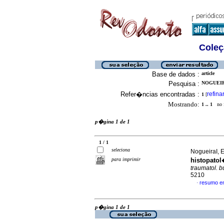
Coleç
Base de dados :
article
Pesquisa :
NOGUEIR
Refer�ncias encontradas :
refina
1
[
Mostrando:
1 .. 1
no f
p�gina 1 de 1
1 / 1
seleciona
NogueiraI, E
para imprimir
histopatol
traumatol. b
5210
resumo e
·
p�gina 1 de 1