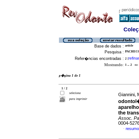
Coleç
Base de dados :
article
Pesquisa :
PACHECO
Refer�ncias encontradas :
refina
2
[
Mostrando:
1 .. 2
no f
p�gina 1 de 1
1 / 2
seleciona
Giannini, 
para imprimir
odontol�
aparelho
the trans
Assoc. Pau
0004-527
resumo
·