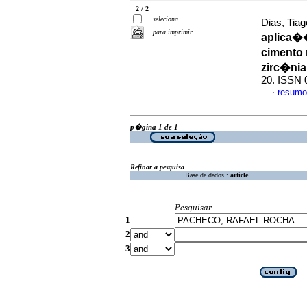
2 / 2
seleciona
Dias, Tiag
para imprimir
aplica��
cimento 
zirc�nia
20. ISSN 
resumo
·
p�gina 1 de 1
Refinar a pesquisa
Base de dados :
article
Pesquisar
1
2
3