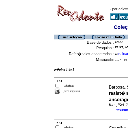
Coleç
Base de dados :
article
Pesquisa :
PAIVA, 
Refer�ncias encontradas :
refina
4
[
Mostrando:
1 .. 4
no f
p�gina 1 de 1
1 / 4
seleciona
Barbosa, 
para imprimir
resist�
ancorag
fac.
, Set 
resumo
·
2 / 4
seleciona