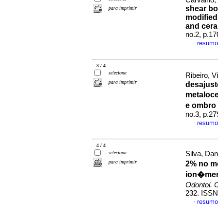
Carvalho,
shear bo
para imprimir
modified
and cera
no.2, p.1
resumo
·
3 / 4
seleciona
Ribeiro, V
para imprimir
desajust
metaloce
e ombro
no.3, p.2
resumo
·
4 / 4
seleciona
Silva, Dani
para imprimir
2% no m
ion�mero
Odontol. C
232. ISSN
resumo
·