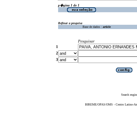
p�gina 1 de 1
Refinar a pesquisa
Base de dados :
article
Pesquisar
1
2
3
Search engin
BIREME/OPAS/OMS - Centro Latino-Ame