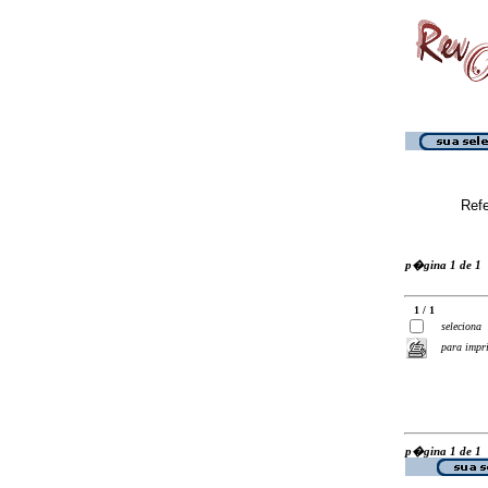
Ref
p�gina 1 de 1
1 / 1
seleciona
para impr
p�gina 1 de 1