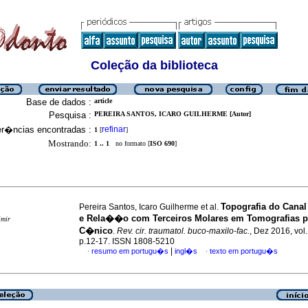
Coleção da biblioteca
Base de dados :
article
Pesquisa :
PEREIRA SANTOS, ICARO GUILHERME [Autor]
er�ncias encontradas :
refinar
1
[
]
Mostrando:
1 .. 1
no formato [
ISO 690
]
Topografia do Canal
Pereira Santos, Icaro Guilherme et al.
e Rela��o com Terceiros Molares em Tomografias p
imir
C�nico
.
Rev. cir. traumatol. buco-maxilo-fac.
, Dez 2016, vol.
p.12-17. ISSN 1808-5210
|
resumo em portugu�s
ingl�s
texto em portugu�s
·
·