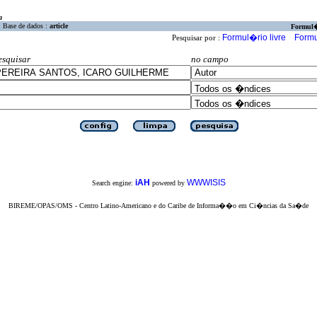
a
Base de dados :
article
Formul
Formul�rio livre
Formu
Pesquisar por :
esquisar
no campo
iAH
WWWISIS
Search engine:
powered by
BIREME/OPAS/OMS - Centro Latino-Americano e do Caribe de Informa��o em Ci�ncias da Sa�de