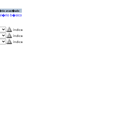
�rio avan�ado
l�rio b�sico