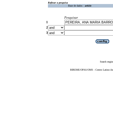
Refinar a pesquisa
Base de dados :
article
Pesquisar
1
2
3
Search engin
BIREME/OPAS/OMS - Centro Latino-Ame