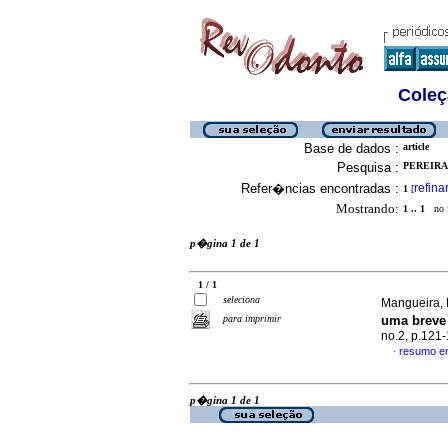
Coleç
Base de dados :
article
Pesquisa :
PEREIRA
Refer�ncias encontradas :
refina
1
[
Mostrando:
1 .. 1
no f
p�gina 1 de 1
1 / 1
seleciona
Mangueira, 
para imprimir
uma breve
no.2, p.121
resumo e
·
p�gina 1 de 1