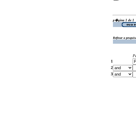
p�gina 1 de 1
Refinar a pesquis
P
1
2
3