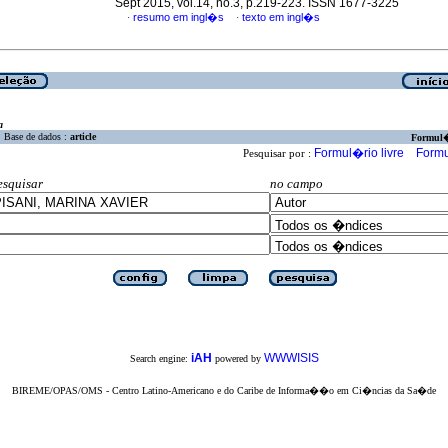
Sept 2015, vol.14, no.3, p.219-223. ISSN 1677-3225
resumo em ingl�s
texto em ingl�s
·
·
a
Base de dados :
article
Formul
Formul�rio livre
Formu
Pesquisar por :
esquisar
no campo
iAH
WWWISIS
Search engine:
powered by
BIREME/OPAS/OMS - Centro Latino-Americano e do Caribe de Informa��o em Ci�ncias da Sa�de