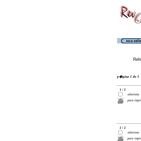
Ref
p�gina 1 de 1
1 / 2
seleciona
para impr
2 / 2
seleciona
para impr