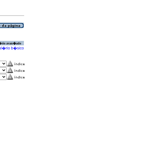
�rio avan�ado
l�rio b�sico