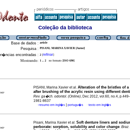
Coleção da biblioteca
Base de dados :
article
Pesquisa :
PISANI, MARINA XAVIER [Autor]
er�ncias encontradas :
refinar
2
[
]
Mostrando:
1 .. 2
no formato [
ISO 690
]
Alteration of the bristles of 
PISANI, Marina Xavier et al.
after brushing of the acrylic resin using different dent
imir
Rev. ga�ch. odontol. (Online)
, Dec 2012, vol.60, no.4, p.449
1981-8637
|
resumo em ingl�s
portugu�s
texto em ingl�s
·
·
Soft denture liners and sodi
Pisani, Marina Xavier et al.
perborate: sorption, solubility and color change
.
Braz. 
imir