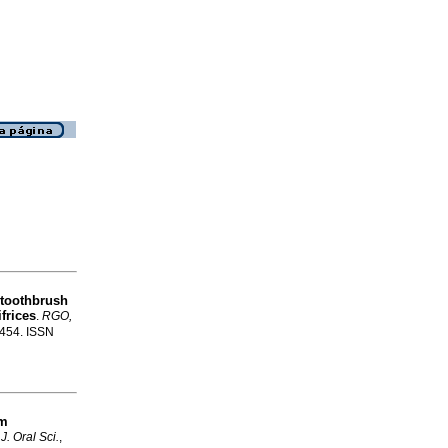
a toothbrush
ifrices
.
RGO,
-454. ISSN
um
J. Oral Sci.
,