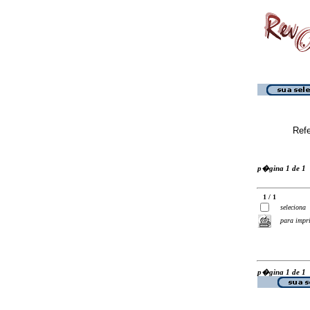
Ref
p�gina 1 de 1
1 / 1
seleciona
para impr
p�gina 1 de 1