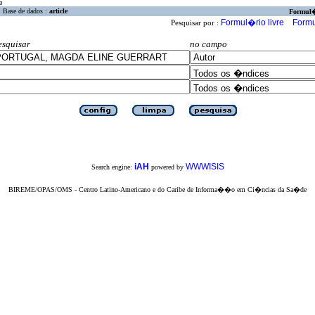
a
Base de dados :
article
Formul
Formul�rio livre
Formu
Pesquisar por :
esquisar
no campo
iAH
WWWISIS
Search engine:
powered by
BIREME/OPAS/OMS - Centro Latino-Americano e do Caribe de Informa��o em Ci�ncias da Sa�de