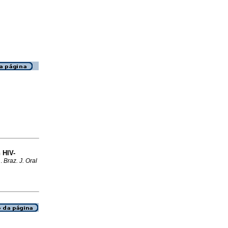
 HIV-
l
.
Braz. J. Oral