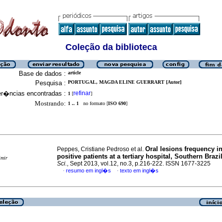
Coleção da biblioteca
Base de dados :
article
Pesquisa :
PORTUGAL, MAGDA ELINE GUERRART [Autor]
er�ncias encontradas :
refinar
1
[
]
Mostrando:
1 .. 1
no formato [
ISO 690
]
Oral lesions frequency in
Peppes, Cristiane Pedroso et al.
positive patients at a tertiary hospital, Southern Brazi
imir
Sci.
, Sept 2013, vol.12, no.3, p.216-222. ISSN 1677-3225
resumo em ingl�s
texto em ingl�s
·
·