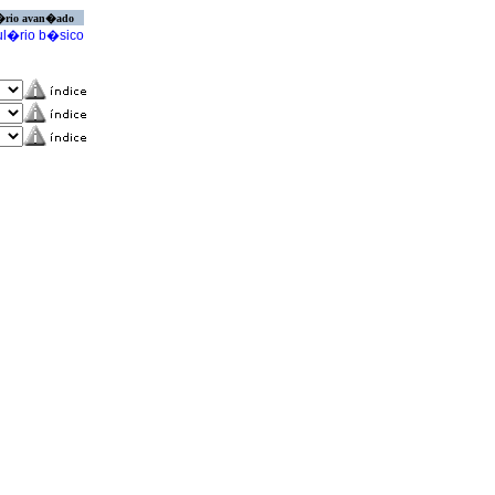
�rio avan�ado
l�rio b�sico