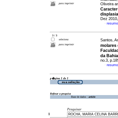
para imprimir
Oliveira a
Caracter
displasi
Dez 2010,
resumo
·
3 / 3
seleciona
Santos, An
para imprimir
molares
Faculdad
da Bahia
no.3, p.1
resumo
·
p�gina 1 de 1
Refinar a pesquisa
Base de dados :
article
Pesquisar
1