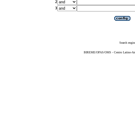
2
3
Search engin
BIREME/OPAS/OMS - Centro Latino-Ame