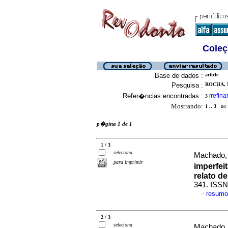
Coleç
Base de dados :
article
Pesquisa :
ROCHA, 
Refer�ncias encontradas :
refina
3
[
Mostrando:
1 .. 3
no f
p�gina 1 de 1
1 / 3
seleciona
Machado, 
para imprimir
imperfei
relato d
341. ISSN
resumo
·
2 / 3
seleciona
Machado, 