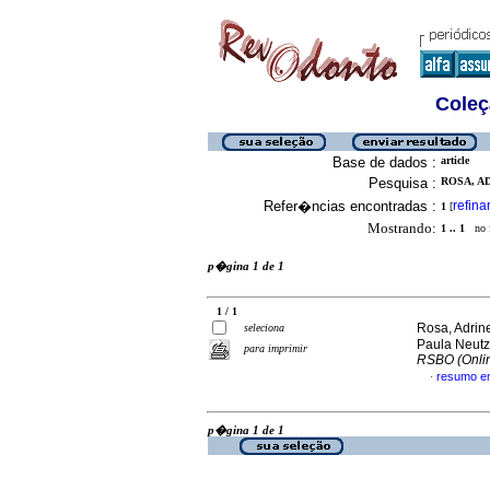
Coleç
Base de dados :
article
Pesquisa :
ROSA, AD
Refer�ncias encontradas :
refina
1
[
Mostrando:
1 .. 1
no f
p�gina 1 de 1
1 / 1
Rosa, Adrin
seleciona
Paula Neutz
para imprimir
RSBO (Onli
resumo e
·
p�gina 1 de 1