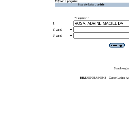
Refinar a pesquisa
Base de dados :
article
Pesquisar
1
2
3
Search engin
BIREME/OPAS/OMS - Centro Latino-Ame