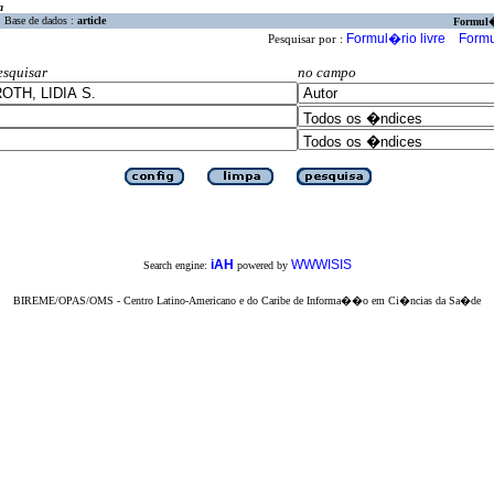
a
Base de dados :
article
Formul
Formul�rio livre
Formu
Pesquisar por :
esquisar
no campo
iAH
WWWISIS
Search engine:
powered by
BIREME/OPAS/OMS - Centro Latino-Americano e do Caribe de Informa��o em Ci�ncias da Sa�de