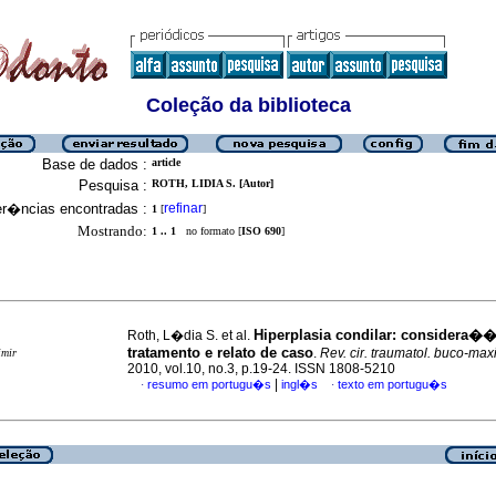
Coleção da biblioteca
Base de dados :
article
Pesquisa :
ROTH, LIDIA S. [Autor]
er�ncias encontradas :
refinar
1
[
]
Mostrando:
1 .. 1
no formato [
ISO 690
]
Hiperplasia condilar
:
considera��
Roth, L�dia S. et al.
tratamento e relato de caso
.
Rev. cir. traumatol. buco-maxi
imir
2010, vol.10, no.3, p.19-24. ISSN 1808-5210
|
resumo em portugu�s
ingl�s
texto em portugu�s
·
·