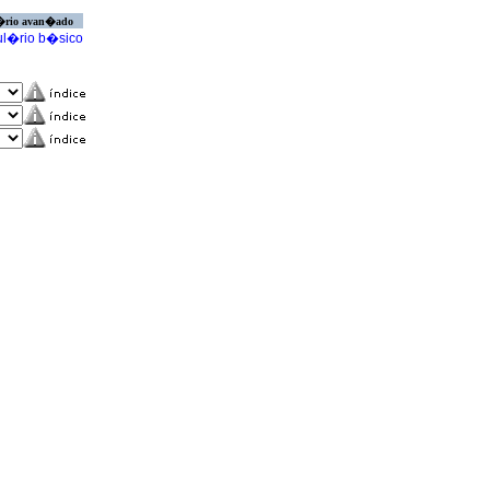
�rio avan�ado
l�rio b�sico