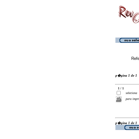
Ref
p�gina 1 de 1
1 / 1
seleciona
para impr
p�gina 1 de 1