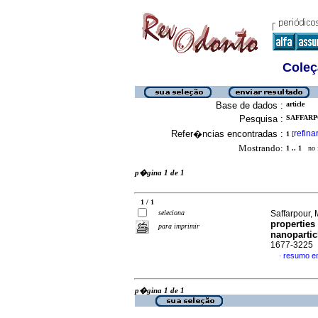
Coleç
Base de dados :
article
Pesquisa :
SAFFARP
Refer�ncias encontradas :
refina
1
[
Mostrando:
1 .. 1
no f
p�gina 1 de 1
1 / 1
seleciona
Saffarpour, 
properties
para imprimir
nanopartic
1677-3225
resumo e
·
p�gina 1 de 1