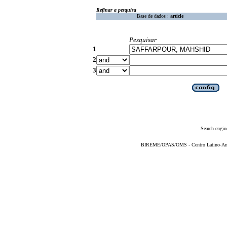
Refinar a pesquisa
Base de dados :
article
Pesquisar
1
2
3
Search engin
BIREME/OPAS/OMS - Centro Latino-Ame