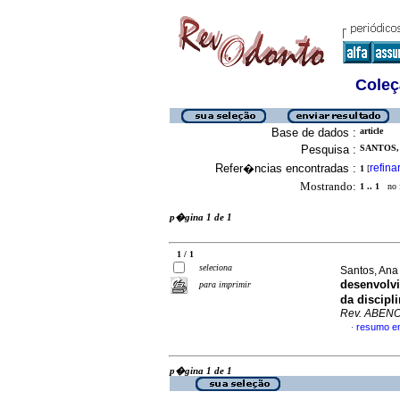
Coleç
Base de dados :
article
Pesquisa :
SANTOS,
Refer�ncias encontradas :
refina
1
[
Mostrando:
1 .. 1
no f
p�gina 1 de 1
1 / 1
seleciona
Santos, Ana 
desenvolvi
para imprimir
da discipl
Rev. ABEN
resumo e
·
p�gina 1 de 1