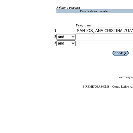
Refinar a pesquisa
Base de dados :
article
Pesquisar
1
2
3
Search engin
BIREME/OPAS/OMS - Centro Latino-Ame